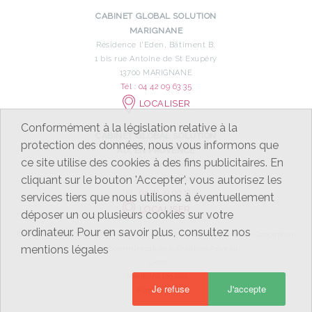
CABINET GLOBAL SOLUTION
MARIGNANE
Résidence l'Eden, Bâtiment B,
1 bis rue Antoine de St Exupéry
13700 MARIGNANE
Tél : 04 42 09 63 35
LOCALISER
Conformément à la législation relative à la
CABINET GLOBAL SOLUTION
protection des données, nous vous informons que
AIX EN PROVENCE
ce site utilise des cookies à des fins publicitaires. En
7, rue Emeric David
cliquant sur le bouton 'Accepter', vous autorisez les
13100 Aix-en-Provence
Tél :
04 42 23 00 13
services tiers que nous utilisons à éventuellement
LOCALISER
déposer un ou plusieurs cookies sur votre
ordinateur. Pour en savoir plus, consultez nos
©2017-26 Maître Carole MAROCHI – AGS - Tous droits réservés - Conception
mentions légales
Absolute Communication
& Création
Answeb
Liens
Mentions légales
Je refuse
J'accepte
Plan du site