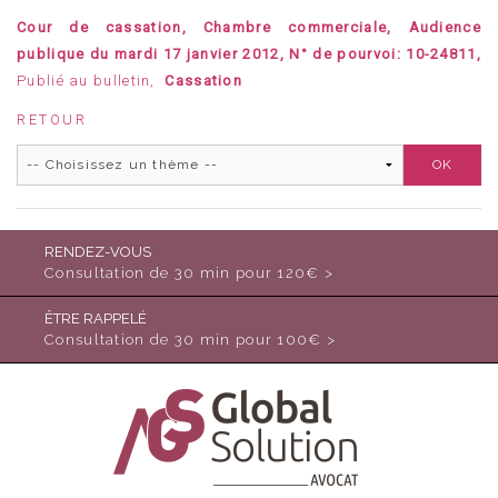
Cour de cassation, Chambre commerciale, Audience
publique du mardi 17 janvier 2012, N° de pourvoi: 10-24811,
Publié au bulletin,
Cassation
RETOUR
RENDEZ-VOUS
Consultation de 30 min pour 120€ >
ÊTRE RAPPELÉ
Consultation de 30 min pour 100€ >