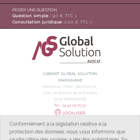
POSER UNE QUESTION
Question simple :
90 € TTC >
Consultation juridique :
200 € TTC >
CABINET GLOBAL SOLUTION
MARIGNANE
Résidence l'Eden, Bâtiment B,
1 bis rue Antoine de St Exupéry
13700 MARIGNANE
Tél : 04 42 09 63 35
LOCALISER
Conformément à la législation relative à la
CABINET GLOBAL SOLUTION
protection des données, nous vous informons que
AIX EN PROVENCE
ce site utilise des cookies à des fins publicitaires. En