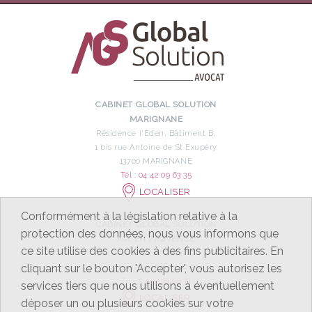
CABINET GLOBAL SOLUTION
MARIGNANE
Résidence l'Eden, Bâtiment B,
1 bis rue Antoine de St Exupéry
13700 MARIGNANE
Tél : 04 42 09 63 35
LOCALISER
Conformément à la législation relative à la
CABINET GLOBAL SOLUTION
protection des données, nous vous informons que
AIX EN PROVENCE
ce site utilise des cookies à des fins publicitaires. En
7, rue Emeric David
cliquant sur le bouton 'Accepter', vous autorisez les
13100 Aix-en-Provence
Tél :
04 42 23 00 13
services tiers que nous utilisons à éventuellement
LOCALISER
déposer un ou plusieurs cookies sur votre